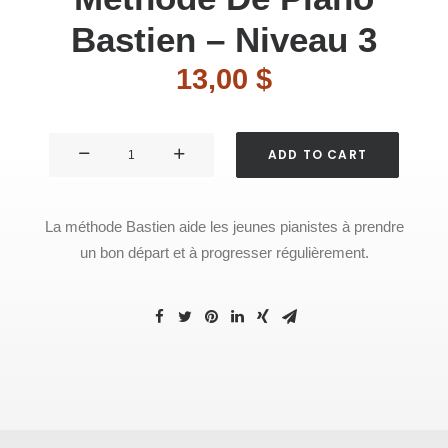
Bastien – Niveau 3
13,00
$
Méthode
ADD TO CART
de
piano
Bastien
La méthode Bastien aide les jeunes pianistes à prendre
–
un bon départ et à progresser régulièrement.
Niveau
3
quantity