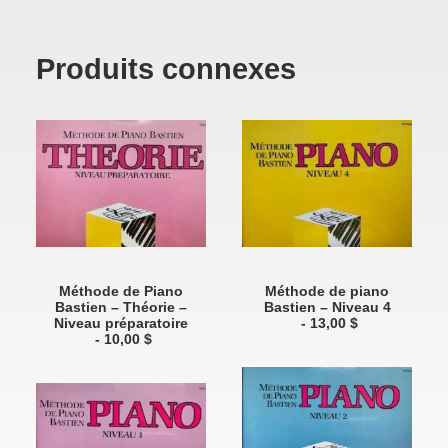
Produits connexes
ADD TO CART
ADD TO CART
Méthode de Piano
Méthode de piano
Bastien – Théorie –
Bastien – Niveau 4
Niveau préparatoire
13,00
$
10,00
$